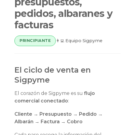
presupuestos,
pedidos, albaranes y
facturas
👨‍💻 Equipo Sigpyme
PRINCIPIANTE
El ciclo de venta en
Sigpyme
El corazón de Sigpyme es su
flujo
comercial conectado
:
Cliente → Presupuesto → Pedido →
Albarán → Factura → Cobro
Cada paso recoge la información del