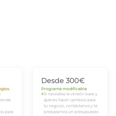
Desde 300€
egios
Programa modificable
n
◆
Si necesitas la versión base y
tienda
quieres hacer cambios para
tu negocio, contáctanos y te
ps para
preparamos un presupuesto