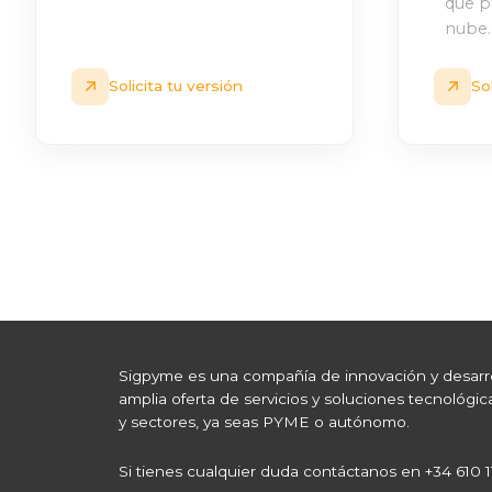
que p
nube.
Solicita tu versión
So
Sigpyme es una compañía de innovación y desarr
amplia oferta de servicios y soluciones tecnológi
y sectores, ya seas PYME o autónomo.
Si tienes cualquier duda contáctanos en +34 610 1