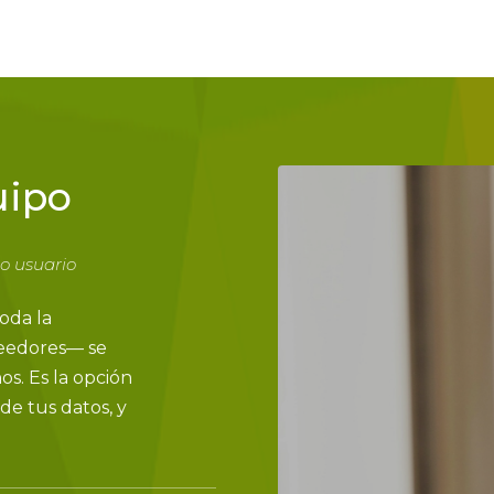
uipo
o usuario
oda la
veedores— se
os. Es la opción
de tus datos, y