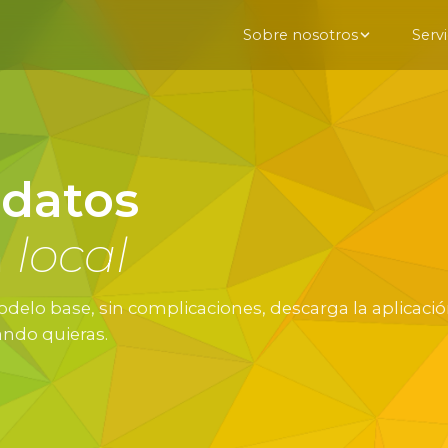
Sobre nosotros
Servi
 datos
n
local
delo base, sin complicaciones, descarga la aplicaci
ando quieras.