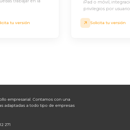
uedas trabajar en la
iPad o móvil, integrac
privilegios por usuario
licita tu versión
Solicita tu versión
ollo empresarial. Contamos con una
cas adaptadas a todo tipo de empresas
12 271