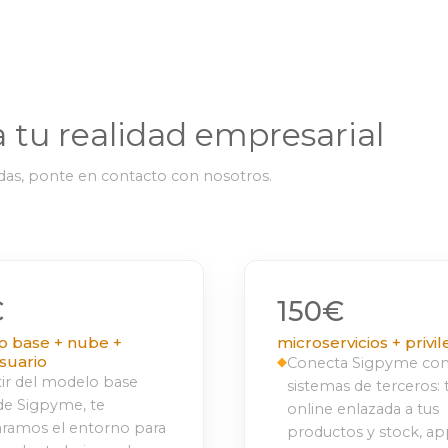
 tu realidad empresarial
udas, ponte en contacto con nosotros.
€
150€
 base + nube +
microservicios + privil
suario
◆
Conecta Sigpyme co
tir del modelo base
sistemas de terceros: 
 de Sigpyme, te
online enlazada a tus
ramos el entorno para
productos y stock, ap