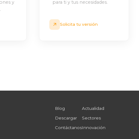
iones y
para ti y tus necesidades.
.
Solicita tu versión
Blog
Actualidad
Descargar
Sectores
Contáctanos
Innovación